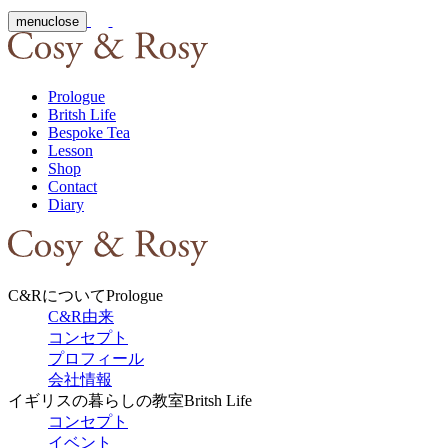
menu
close
Prologue
Britsh Life
Bespoke Tea
Lesson
Shop
Contact
Diary
C&Rについて
Prologue
C&R由来
コンセプト
プロフィール
会社情報
イギリスの暮らしの教室
Britsh Life
コンセプト
イベント