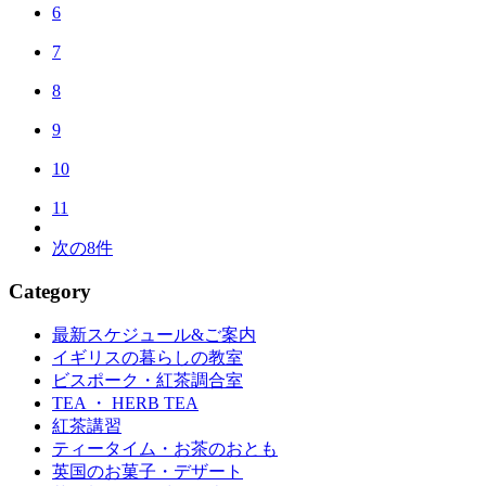
6
7
8
9
10
11
次の8件
Category
最新スケジュール&ご案内
イギリスの暮らしの教室
ビスポーク・紅茶調合室
TEA ・ HERB TEA
紅茶講習
ティータイム・お茶のおとも
英国のお菓子・デザート