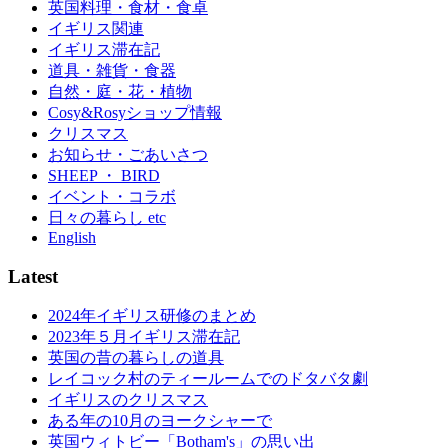
英国料理・食材・食卓
イギリス関連
イギリス滞在記
道具・雑貨・食器
自然・庭・花・植物
Cosy&Rosyショップ情報
クリスマス
お知らせ・ごあいさつ
SHEEP ・ BIRD
イベント・コラボ
日々の暮らし etc
English
Latest
2024年イギリス研修のまとめ
2023年５月イギリス滞在記
英国の昔の暮らしの道具
レイコック村のティールームでのドタバタ劇
イギリスのクリスマス
ある年の10月のヨークシャーで
英国ウィトビー「Botham's」の思い出