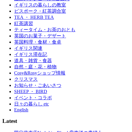
イギリスの暮らしの教室
ビスポーク・紅茶調合室
TEA ・ HERB TEA
紅茶講習
ティータイム・お茶のおとも
英国のお菓子・デザート
英国料理・食材・食卓
イギリス関連
イギリス滞在記
道具・雑貨・食器
自然・庭・花・植物
Cosy&Rosyショップ情報
クリスマス
お知らせ・ごあいさつ
SHEEP ・ BIRD
イベント・コラボ
日々の暮らし etc
English
Latest