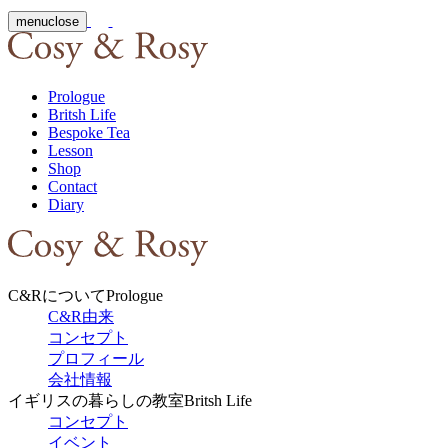
menu
close
Prologue
Britsh Life
Bespoke Tea
Lesson
Shop
Contact
Diary
C&Rについて
Prologue
C&R由来
コンセプト
プロフィール
会社情報
イギリスの暮らしの教室
Britsh Life
コンセプト
イベント