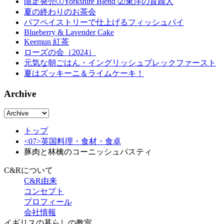
限定発売①Yorkshire Blend ②東洋の貴婦人
夏の終わりのお茶会
パフペイストリーで仕上げるフィッシュパイ
Blueberry & Lavender Cake
Keemun 紅茶
ローズの会（2024）
元気な朝ごはん・イングリッシュブレックファースト
夏はズッキーニ＆ライムケーキ！
Archive
トップ
<07>英国料理・食材・食卓
豚肉と林檎のコーニッシュパスティ
C&Rについて
C&R由来
コンセプト
プロフィール
会社情報
イギリスの暮らしの教室