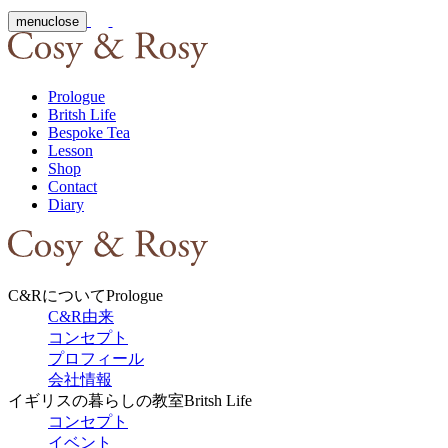
menu
close
Prologue
Britsh Life
Bespoke Tea
Lesson
Shop
Contact
Diary
C&Rについて
Prologue
C&R由来
コンセプト
プロフィール
会社情報
イギリスの暮らしの教室
Britsh Life
コンセプト
イベント