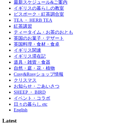
最新スケジュール&ご案内
イギリスの暮らしの教室
ビスポーク・紅茶調合室
TEA ・ HERB TEA
紅茶講習
ティータイム・お茶のおとも
英国のお菓子・デザート
英国料理・食材・食卓
イギリス関連
イギリス滞在記
道具・雑貨・食器
自然・庭・花・植物
Cosy&Rosyショップ情報
クリスマス
お知らせ・ごあいさつ
SHEEP ・ BIRD
イベント・コラボ
日々の暮らし etc
English
Latest