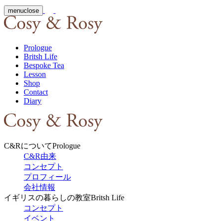
menu
close
Prologue
Britsh Life
Bespoke Tea
Lesson
Shop
Contact
Diary
C&Rについて
Prologue
C&R由来
コンセプト
プロフィール
会社情報
イギリスの暮らしの教室
Britsh Life
コンセプト
イベント