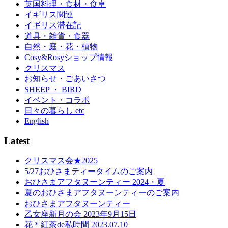
英国料理・食材・食卓
イギリス関連
イギリス滞在記
道具・雑貨・食器
自然・庭・花・植物
Cosy&Rosyショップ情報
クリスマス
お知らせ・ごあいさつ
SHEEP ・ BIRD
イベント・コラボ
日々の暮らし etc
English
Latest
クリスマス会★2025
5/27おひさまティータイムのご案内
おひさまアフタヌーンティー 2024・夏
夏のおひさまアフタヌーンティーのご案内
おひさまアフタヌーンティー
乙女座新月の会 2023年9月15日
花＊紅茶de私時間 2023.07.10