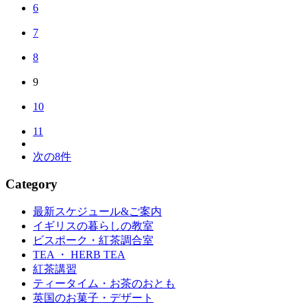
6
7
8
9
10
11
次の8件
Category
最新スケジュール&ご案内
イギリスの暮らしの教室
ビスポーク・紅茶調合室
TEA ・ HERB TEA
紅茶講習
ティータイム・お茶のおとも
英国のお菓子・デザート