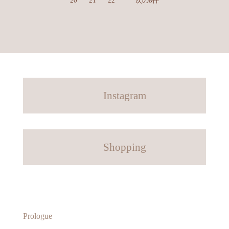
20
21
22
次の8件
Instagram
Shopping
Prologue